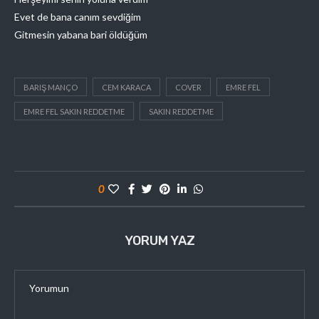
Evet de bana canım sevdiğim
Gitmesin yabana bari öldüğüm
BARIŞ MANÇO
CEM KARACA
COVER
EMRE FEL
EMRE FEL SAKIN REDDETME
SAKIN REDDETME
0
YORUM YAZ