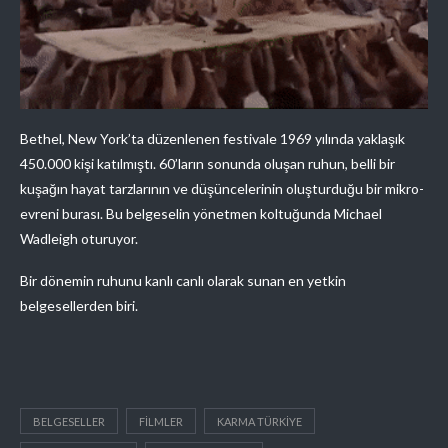
Bethel, New York’ta düzenlenen festivale 1969 yılında yaklaşık
450.000 kişi katılmıştı. 60’ların sonunda oluşan ruhun, belli bir
kuşağın hayat tarzlarının ve düşüncelerinin oluşturduğu bir mikro-
evreni burası. Bu belgeselin yönetmen koltuğunda Michael
Wadleigh oturuyor.
Bir dönemin ruhunu kanlı canlı olarak sunan en yetkin
belgesellerden biri.
BELGESELLER
FILMLER
KARMA TÜRKIYE