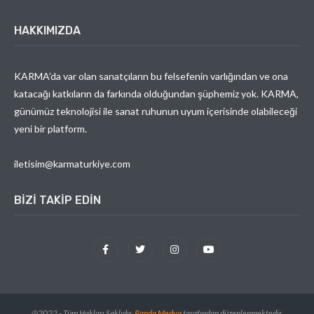
HAKKIMIZDA
KARMA’da var olan sanatçıların bu felsefenin varlığından ve ona
katacağı katkıların da farkında olduğundan şüphemiz yok. KARMA,
günümüz teknolojisi ile sanat ruhunun uyum içerisinde olabileceği
yeni bir platform.
iletisim@karmaturkiye.com
BIZI TAKIP EDIN
@2022 - Tüm Hakları Saklıdır.
Randa Medya
tarafından düzenlenmektedir.