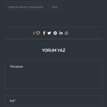
GAYE SU AKYOL YENI ALBÜM
YENI
0
YORUM YAZ