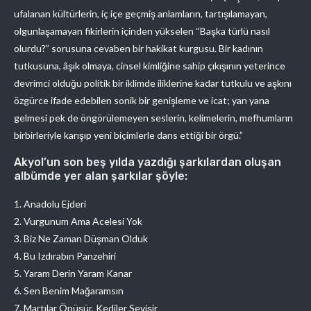
ufalanan kültürlerin, iç içe geçmiş anlamların, tartışılamayan,
olgunlaşamayan fikirlerin içinden yükselen “Başka türlü nasıl
olurdu?” sorusuna cevaben bir hakikat kurgusu. Bir kadının
tutkusuna, âşık olmaya, cinsel kimliğine sahip çıkışının yeterince
devrimci olduğu politik bir iklimde iliklerine kadar tutkulu ve aşkını
özgürce ifade edebilen sonik bir genişleme ve icat; yan yana
gelmesi pek de öngörülemeyen seslerin, kelimelerin, mefhumların
birbirleriyle karışıp yeni biçimlerle dans ettiği bir örgü.”
Akyol’un son beş yılda yazdığı şarkılardan oluşan
albümde yer alan şarkılar şöyle:
1. Anadolu Ejderi
2. Vurgunum Ama Acelesi Yok
3. Biz Ne Zaman Düşman Olduk
4. Bu Izdırabın Panzehiri
5. Yaram Derin Yaram Kanar
6. Sen Benim Mağaramsın
7. Martılar Öpüşür, Kediler Sevişir