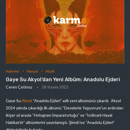
Haberler
Manşet
Müzik
Gaye Su Akyol’dan Yeni Albüm: Anadolu Ejderi
Ceren Çetinoz
28 Kasım 2022
Gaye Su
Akyol
“Anadolu Ejderi” adlı yeni albümünü çıkardı. Akyol
2014 yılında çıkardığı ilk albümü “Develerle Yaşıyorum”un ardından
ikişer yıl arayla “Hologram İmparatorluğu” ve “İstikrarlı Hayal
Hakikattir” albümlerini yayınlamıştı. Şimdi ise “Anadolu Ejderi”
dinleyicilerle buluştu.