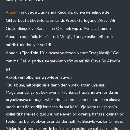
Albüm
Türkiye’de Dunganga Records, dünya genelinde de
Glitterbeat etiketiyle yayımlandı. Prodüktörlüğünü Akyol, Ali
Güçlü Şimşek ve Barlas Tan Özemek yaptı. Ayrıca albümde
Anadolu pop, folk, Klasik Türk Müziği, Türkçe psikedelik rock
müzik türlerine yer verildi.
Anadolu Ejderi’nin 10. sırasına yerleşen Neşet Ertaş klasiği “Gel
Yanıma Gel” dışında tüm şarkıların söz ve müziği Gaye Su Akyol’a
ait.
Akyol, yeni albümünü şöyle anlatıyor:
“Bu albüm, mitolojik bir ejderin derin uykulardan uyanışı.
Mağarasında işaret bekleyen milyonlarca hücrenin aynı anda bir
organizmaya dönüşmesi. Herkesin kendi süper kahramanı olmayı
mecburen öğrendiği bir masalda saf kötülüğe karşı tek çarenin
kollektif hareket olduğunu yineleyen bir direniş, hafızası çalınan bir
toplumun bellek okyanusunda, denizaltı kafilesiyle yapılan bir gezi.
Yıkılan kentlerin ve kentle birlikte imha edilmeye çalışılan , ezilip