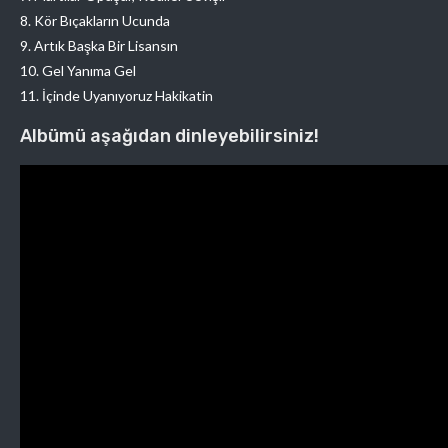
8. Kör Bıçakların Ucunda
9. Artık Başka Bir Lisansın
10. Gel Yanıma Gel
11. İçinde Uyanıyoruz Hakikatin
Albümü aşağıdan dinleyebilirsiniz!