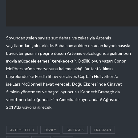
Soyundan gelen sayısız suç dehası ve zekasıyla Artemis
yaşıtlarından çok farklıdır. Babasının aniden ortadan kaybolmasıyla
büyük bir gizemin peşine düşen Artemis yolculuğunda gizli bir peri
ırkıyla mücadele etmesi gerekecektir. Ödüllü oyun yazarı Conor
McPherson’ın senaryosunu kaleme aldığı fantastik filmin
başrolünde ise Ferdia Shaw yer alıyor. Captain Holly Short’a
ise Lara McDonnell hayat verecek. Doğu Ekpresi’nde Cinayet
filminin yönetmeni ve başrol oyuncusu Kenneth Branagh da
yönetmen koltuğunda. Film Amerika ile aynı anda 9 Ağustos
2019’da vizyona girecek.
ARTEMIS FOLD
DISNEY
FANTASTIK
FRAGMAN