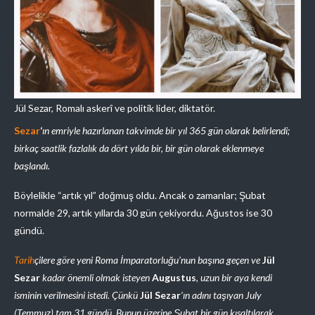
Jül Sezar, Romalı askerî ve politik lider, diktatör.
Sezar
‘
ın emriyle hazırlanan takvimde bir yıl 365 gün olarak belirlendi;
birkaç saatlik fazlalık da dört yılda bir, bir gün olarak eklenmeye
başlandı.
Böylelikle “artık yıl” doğmuş oldu. Ancak o zamanlar; Şubat
normalde 29, artık yıllarda 30 gün çekiyordu. Ağustos ise 30
gündü.
Tarih
çilere göre yeni Roma İmparatorluğu’nun başına geçen ve
Jül
Sezar
kadar önemli olmak isteyen
Augustus
, uzun bir aya kendi
isminin verilmesini istedi.
Çünkü
Jül Sezar
‘ın adını taşıyan July
(Temmuz) tam 31 gündü.
Bunun üzerine Şubat bir gün kısaltılarak,