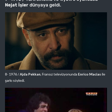
Nejat İşler
dünyaya geldi.
8- 1976 /
Ajda Pekkan
, Fransız televizyonunda
Enrico Macias
ile
şarkı söyledi.