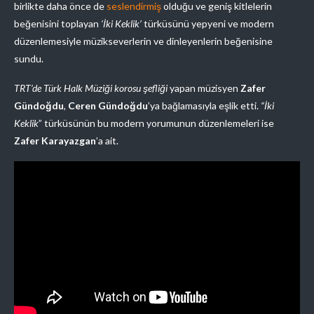
birlikte daha önce de
seslendirmiş
olduğu ve geniş kitlelerin
beğenisini toplayan
‘İki Keklik’
türküsünü yepyeni ve modern
düzenlemesiyle müzikseverlerin ve dinleyenlerin beğenisine
sundu.
TRT’de Türk Halk Müziği korosu şefliği
yapan müzisyen
Zafer
Gündoğdu
,
Ceren Gündoğdu
’ya bağlamasıyla eşlik etti.
“İki
Keklik
” türküsünün bu modern yorumunun düzenlemeleri ise
Zafer Karayazgan
’a ait.