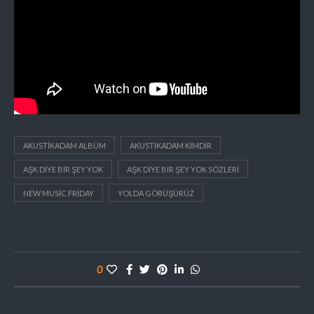
AKUSTIKADAM ALBÜM
AKUSTIKADAM KIMDIR
AŞK DIYE BIR ŞEY YOK
AŞK DIYE BIR ŞEY YOK SÖZLERI
NEW MUSIC FRIDAY
YOLDA GÖRÜŞÜRÜZ
0