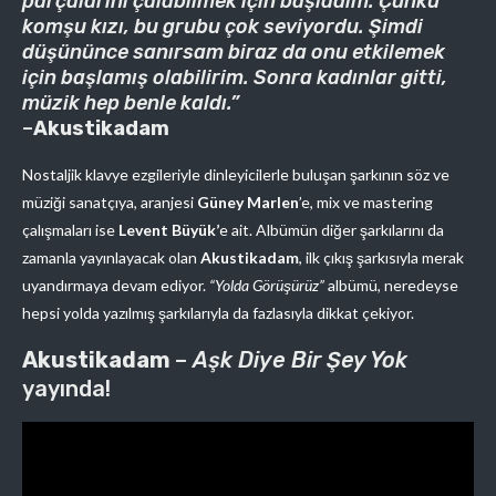
parçalarını çalabilmek için başladım. Çünkü
komşu kızı, bu grubu çok seviyordu. Şimdi
düşününce sanırsam biraz da onu etkilemek
için başlamış olabilirim. Sonra kadınlar gitti,
müzik hep benle kaldı.”
–
Akustikadam
Nostaljik klavye ezgileriyle dinleyicilerle buluşan şarkının söz ve
müziği sanatçıya, aranjesi
Güney Marlen
’e, mix ve mastering
çalışmaları ise
Levent Büyük’
e ait. Albümün diğer şarkılarını da
zamanla yayınlayacak olan
Akustikadam
, ilk çıkış şarkısıyla merak
uyandırmaya devam ediyor.
“Yolda Görüşürüz”
albümü, neredeyse
hepsi yolda yazılmış şarkılarıyla da fazlasıyla dikkat çekiyor.
Akustikadam
–
Aşk Diye Bir Şey Yok
yayında!