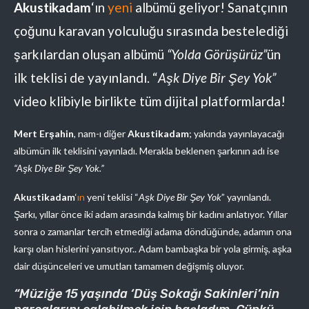
Akustikadam
‘ın
yeni
albümü geliyor! Sanatçının
çoğunu karavan yolculuğu sırasında bestelediği
şarkılardan oluşan albümü
“Yolda Görüşürüz”
ün
ilk teklisi de yayınlandı. “
Aşk Diye Bir Şey Yok”
video klibiyle birlikte tüm dijital platformlarda!
Mert Erşahin
, nam-ı diğer
Akustikadam
; yakında yayınlayacağı
albümün ilk teklisini yayınladı. Merakla beklenen şarkının adı ise
“Aşk Diye Bir Şey Yok.”
Akustikadam
‘
ın
yeni teklisi “
Aşk Diye Bir Şey Yok
” yayınlandı.
Şarkı, yıllar önce iki adam arasında kalmış bir kadını anlatıyor. Yıllar
sonra o zamanlar tercih etmediği adama döndüğünde, adamın ona
karşı olan hislerini yansıtıyor.. Adam bambaşka bir yola girmiş, aşka
dair düşünceleri ve umutları tamamen değişmiş oluyor.
“Müziğe 15 yaşında ‘Düş Sokağı Sakinleri’nin