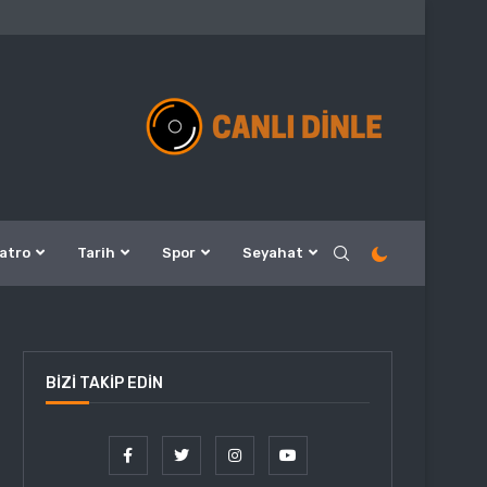
atro
Tarih
Spor
Seyahat
BIZI TAKIP EDIN