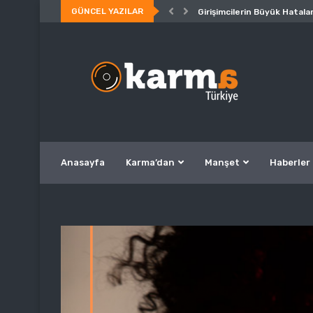
GÜNCEL YAZILAR
Girişimcilerin Büyük Hatalar
Anasayfa
Karma’dan
Manşet
Haberler