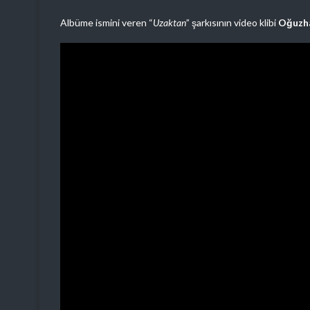
Albüme ismini veren “
Uzaktan
” şarkısının video klibi
Oğuzha