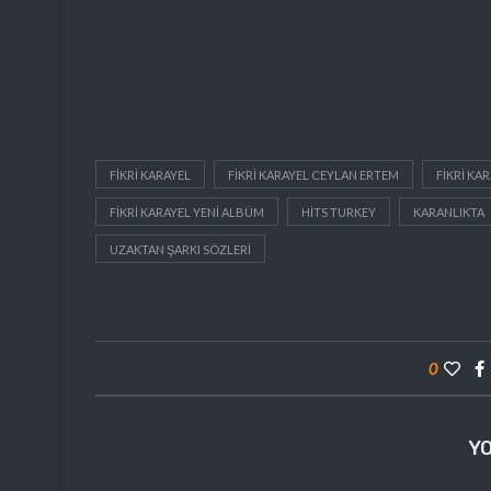
FIKRI KARAYEL
FIKRI KARAYEL CEYLAN ERTEM
FIKRI KA
FIKRI KARAYEL YENI ALBÜM
HITS TURKEY
KARANLIKTA
UZAKTAN ŞARKI SÖZLERI
0
Y