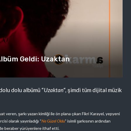
Albüm Geldi: Uzaktan
dolu dolu albümü “
Uzaktan
“, şimdi tüm dijital müzik
at veren, şarkı yazarı kimliği ile ön plana çıkan Fikri Karayel, yepyeni
isi olarak yayınladığı “
Ne Güzel Oldu
” isimli şarkısının ardından
de beraber yürüyenlere ithaf etti.