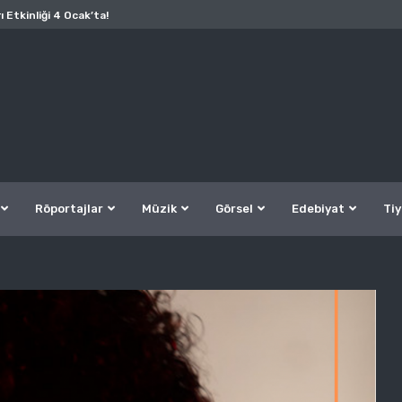
ı Etkinliği 4 Ocak’ta!
Röportajlar
Müzik
Görsel
Edebiyat
Tiy