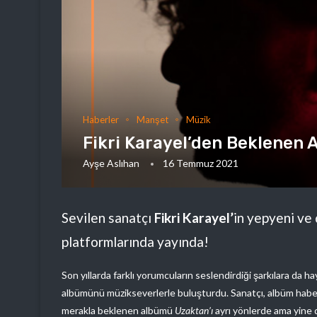
Haberler
Manşet
Müzik
Fikri Karayel’den Beklenen 
Ayşe Aslıhan
16 Temmuz 2021
Sevilen sanatçı
Fikri Karayel’
in yepyeni ve 
platformlarında yayında!
Son yıllarda farklı yorumcuların seslendirdiği şarkılara da hay
albümünü müzikseverlerle buluşturdu. Sanatçı, albüm haberc
merakla beklenen albümü
Uzaktan’ı
ayrı yönlerde ama yine 