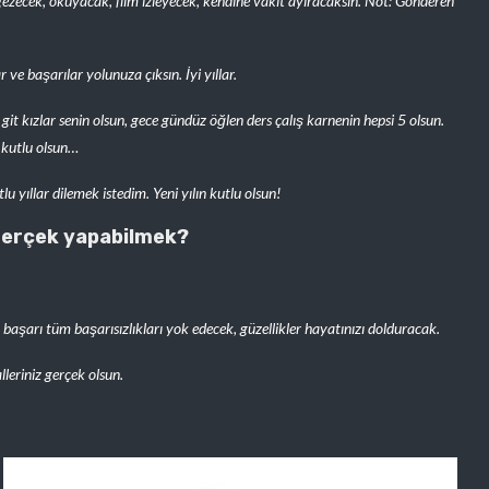
ezecek, okuyacak, film izleyecek, kendine vakit ayıracaksın. Not: Gönderen
e başarılar yolunuza çıksın. İyi yıllar.
git kızlar senin olsun, gece gündüz öğlen ders çalış karnenin hepsi 5 olsun.
n kutlu olsun…
yıllar dilemek istedim. Yeni yılın kutlu olsun!
a gerçek yapabilmek?
 başarı tüm başarısızlıkları yok edecek, güzellikler hayatınızı dolduracak.
eriniz gerçek olsun.