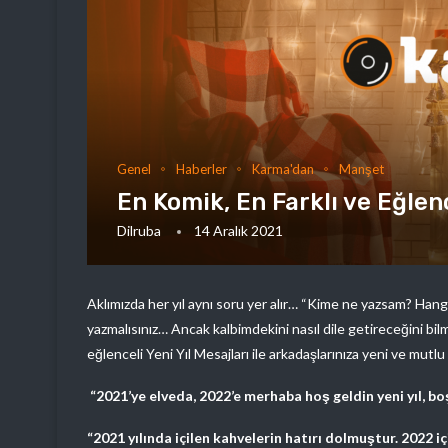
Genel
Haberler
Karma'dan
Manşet
En Komik, En Farklı ve Eğlenc
Dilruba
14 Aralık 2021
Aklımızda her yıl aynı soru yer alır… “Kime ne yazsam? Han
yazmalısınız… Ancak kalbimdekini nasıl dile getireceğini bilme
eğlenceli Yeni Yıl Mesajları ile arkadaşlarınıza yeni ve mutlu b
“2021’ye elveda, 2022’e merhaba hoş geldin yeni yıl, boş
“2021 yılında içilen kahvelerin hatırı dolmuştur. 2022 i