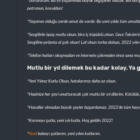
*Görüyorum. Bu yıl yaşamında büyük değişikler olacak. Bol bol g
patronun, kovuldun!
*Yaşamın olduğu yerde umut da vardır. Bu yeni yılda tüm umutlar v
*Sevgilinle öpüş mutlu olsun, bira iç köpüklü olsun. Gece Taksim’e 
Sevgiline pırlanta al şok olsun! Laf olsun torba dolsun, 2022 yılı
*Telefon hatları sıkışmadan ve internete çökmeden önce sana mutlu 
Mutlu bir yıl dilemek bu kadar kolay. Y
*Yeni Yılınız Kutlu Olsun, hatalarımız daha az olsun.
*Hepinize her şeyi unutturacak çok mutlu bir yıl dilerim. Kötülük,
*Hayaller olmadan büyük şeyler başarılamaz. 2022’de tüm hayall
*Koronayı şutla, yeni yılı kutla. Hoş geldin 2022!
*
Noel
babayı şutlarım, yeni yılını kutlarım.