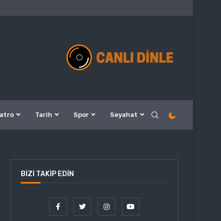
atro
Tarih
Spor
Seyahat
BIZI TAKIP EDIN