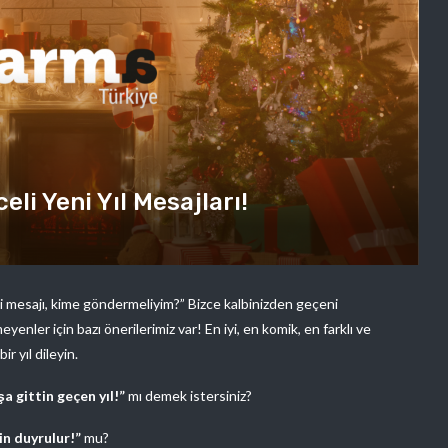
eli Yeni Yıl Mesajları!
gi mesajı, kime göndermeliyim?” Bizce kalbinizden geçeni
yenler için bazı önerilerimiz var! En iyi, en komik, en farklı ve
ir yıl dileyin.
a gittin geçen yıl!”
mı demek istersiniz?
çin duyrulur!”
mu?