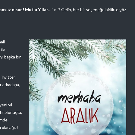
onsuz olsun! Mutlu Yıllar…”
mı? Gelin, her bir seçeneğe birlikte göz
ail
ile
ayı başka bir
. Twitter,
er arkadaşa,
yeni yıl
tır. Sonuçta,
nemde
a olacağız!