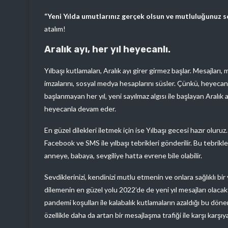
“Yeni Yılda umutlarınız gerçek olsun ve mutluluğunuz s
atalım!
Aralık ayı, her yıl heyecanlı.
Yılbaşı kutlamaları, Aralık ayı girer girmez başlar. Mesajları, m
imzalarını, sosyal medya hesaplarını süsler. Çünkü, heyecan 
başlanmayan her yıl, yeni sayılmaz algısı ile başlayan Aralık 
heyecanla devam eder.
En güzel dilekleri iletmek için ise Yılbaşı gecesi hazır oluruz
Facebook ve SMS ile yılbaşı tebrikleri gönderilir. Bu tebrikl
anneye, babaya, sevgiliye hatta evrene bile olabilir.
Sevdiklerinizi, kendinizi mutlu etmenin ve onlara sağlıklı bir 
dilemenin en güzel yolu 2022’de de yeni yıl mesajları olacak
pandemi koşulları ile kalabalık kutlamaların azaldığı bu dö
özellikle daha da artan bir mesajlaşma trafiği ile karşı karşıy