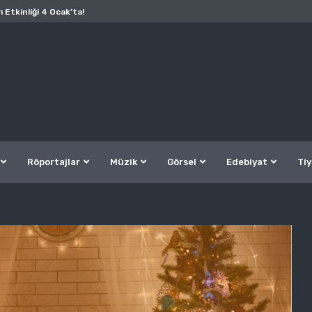
ı Etkinliği 4 Ocak’ta!
Röportajlar
Müzik
Görsel
Edebiyat
Tiy