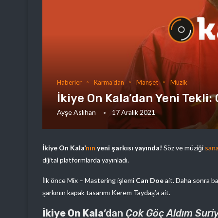
Haberler
Karma'dan
Manşet
Müzik
İkiye On Kala’dan Yeni Tekli
Ayşe Aslıhan
17 Aralık 2021
İkiye On Kala’
nın
yeni şarkısı yayında!
Söz ve müziği
sana
dijital platformlarda yayınladı.
İlk önce Mix – Mastering işlemi
Can Doe
ait. Daha sonra b
şarkının kapak tasarımı Kerem Taydaş’a ait.
İkiye On Kala
‘dan
Çok Göç Aldım Suri