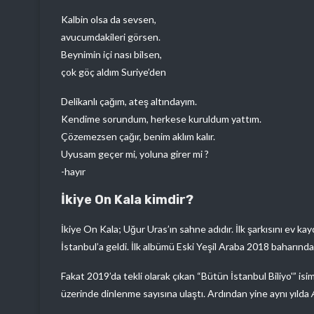
Kalbin olsa da sevsen,
avucumdakileri görsen.
Beynimin içi nası bilsen,
çok göç aldım Suriye’den
Delikanlı çağım, ateş altındayım.
Kendime sorundum, herkese kuruldum yattım.
Çözemezsen çağır, benim aklım kalır.
Uyusam geçer mi, yoluna girer mi ?
-hayır
İkiye On Kala kimdir?
İkiye On Kala; Uğur Uras’ın sahne adıdır. İlk şarkısını ev ka
İstanbul’a geldi. İlk albümü Eski Yeşil Araba 2018 baharında ç
Fakat 2019’da tekli olarak çıkan “Bütün İstanbul Biliyo'” i
üzerinde dinlenme sayısına ulaştı. Ardından yine aynı yılda