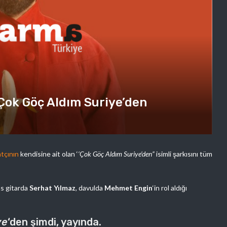
: Çok Göç Aldım Suriye’den
tçının
kendisine ait olan ‘
‘Çok Göç Aldım Suriye’den”
isimli şarkısını tüm
as gitarda
Serhat Yılmaz
, davulda
Mehmet Engin
‘in rol aldığı
ye
‘den şimdi, yayında.