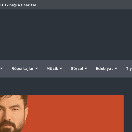
ı Etkinliği 4 Ocak’ta!
Röportajlar
Müzik
Görsel
Edebiyat
Tiy