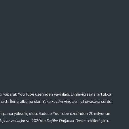
ydı yaparak YouTube üzerinden yayınladı. Dinleyici sayısı arttıkça
ıktı. İkinci albümü olan Yaka Faça’yı yine aynı yıl piyasaya sürdü.
simli parça yükseliş oldu. Sadece YouTube üzerinden 20 milyonun
Aşklar ve İlaçlar
ve 2020’de
Dağlar Dağımdır Benim
teklileri çıktı.