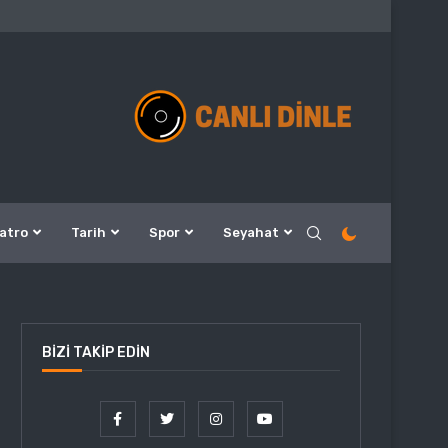
atro
Tarih
Spor
Seyahat
BIZI TAKIP EDIN