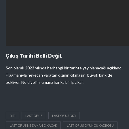
Çıkış Tarihi Belli Değil.
Son olarak 2023 yılında herhangi bir tarihte yayınlanacağı açıklandı.
Fragmanıyla heyecan yaratan dizinin çıkmasını büyük bir kitle
bekliyor. Ne diyelim, umarız harika bir iş çıkar.
DIZI
LAST OF US
LAST OF US DIZI
LAST OF US NE ZAMAN ÇIKACAK
LAST OF US OYUNCU KADROSU