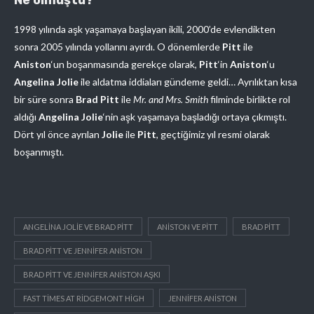
1998 yılında aşk yaşamaya başlayan ikili, 2000’de evlendikten
sonra 2005 yılında yollarını ayırdı. O dönemlerde
Pitt
ile
Aniston
‘un boşanmasında gerekçe olarak,
Pitt
‘in
Aniston
‘u
Angelina Jolie
ile aldatma iddiaları gündeme geldi… Ayrılıktan kısa
bir süre sonra
Brad Pitt
ile
Mr. and Mrs. Smith
filminde birlikte rol
aldığı
Angelina Jolie
‘nin aşk yaşamaya başladığı ortaya çıkmıştı.
Dört yıl önce ayrılan
Jolie
ile
Pitt
, geçtiğimiz yıl resmi olarak
boşanmıştı.
ANGELINA JOLIE VE BRAD PITT
ANISTON VE PITT
BRAD PITT
BRAD PITT VE JENNIFER ANISTON
BRAD PITT VE JENNIFER ANISTON AŞKI
FAST TIMES AT RIDGEMONT HIGH
JENNIFER ANISTON