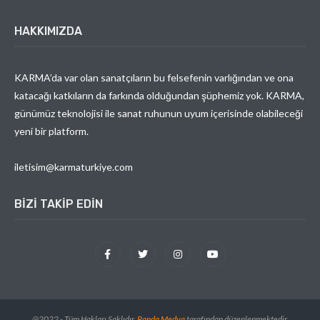
HAKKIMIZDA
KARMA’da var olan sanatçıların bu felsefenin varlığından ve ona
katacağı katkıların da farkında olduğundan şüphemiz yok. KARMA,
günümüz teknolojisi ile sanat ruhunun uyum içerisinde olabileceği
yeni bir platform.
iletisim@karmaturkiye.com
BIZI TAKIP EDIN
@2022 - Tüm Hakları Saklıdır.
Randa Medya
tarafından düzenlenmektedir.