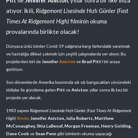
Pitt
ile
Jennifer Aniston
, yıllar sonra bir ilke imza
atıyor. İkili,
Ridgemont Lisesinde Hızlı Günler (Fast
Times At Ridgemont High)
filminin okuma
provalarında birlikte olacak!
Dünyaca ünlü isimler
Covid-19 salgınına karşı farkındalık yaratmak
ve hastalığa dikkat çekmek için çeşitli çalışmalarda yer alıyor. Bu
projelerden biri de
Jennifer
Aniston
ve
Brad Pitt
‘i bir araya
getiriyor.
Son dönemlerde Amerika basınında sık sık barışacakları yönündeki
iddialar ile gündeme gelen
Pitt
ve
Aniston
, yıllar sonra ilk kez bir
projede yer alacak.
1983 yapımı
Ridgemont Lisesinde Hızlı Günler (Fast Times At Ridgemont
High)
filmde
;
Jennifer Aniston, Julia Roberts, Matthew
McConaughey, Shia LaBeouf, Morgan Freeman, Henry Golding,
Dane Cook
ve
Sean Penn
gibi isimlerin okuma yapacağı