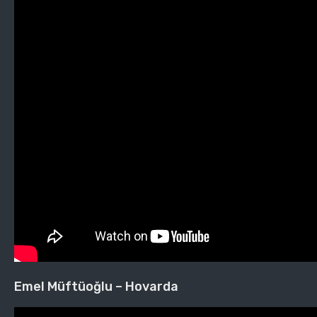
Emel Müftüoğlu – Hovarda