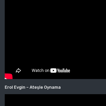
Erol Evgin – Ateşle Oynama