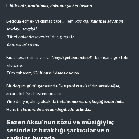
E
bilirsiniz, unutulmak; dokunur ya her insana..
Beddua etmek yakışmaz tabii.. Hem,
kaç kişi kaldık ki savunan
sevdayı, sevgiyi?
“Elbet onlar da severler”
der, geçeriz..
Yalnızca bi’ sitem.
Biraz cesaretimiz varsa, “
haydi gel benimle ol”
der, uçarız gökteki
yıldızlara.
Tüm çabamız,
“Gülümse!”
demek adına..
Bir doğum günü gecesinde
“kurşuni renkler”
dinlersek eğer,
anlarız ki biraz büyümüşüzdür…
Yine de, yaş almış olsak da
hatalarımız vardır, küçüğüzdür hala.
Hem,
hiçbirimiz de masum değilizdir
aslında..
Sezen Aksu’nun sözü ve müziğiyle;
sesinde iz bıraktığı şarkıcılar ve o
şarkılar, burada.