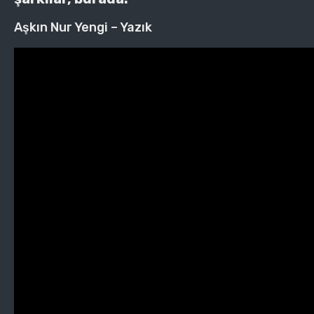
Aşkın Nur Yengi – Yazık