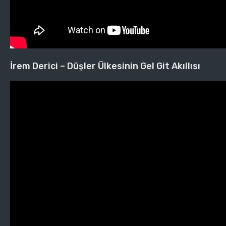
İrem Derici – Düşler Ülkesinin Gel Git Akıllısı