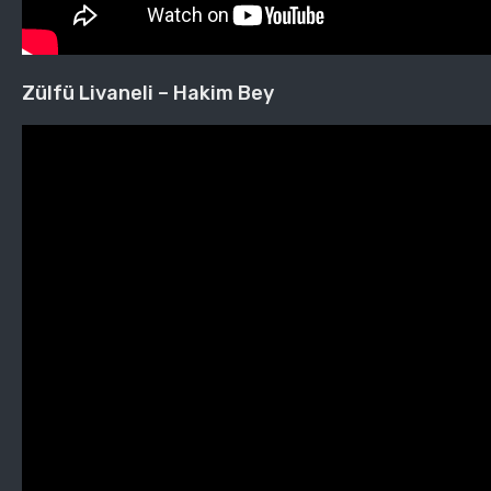
Zülfü Livaneli – Hakim Bey