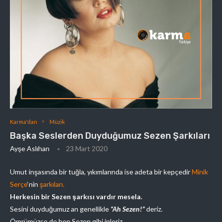
Karma'dan
Müzik
Başka Seslerden Duyduğumuz Sezen Şarkıları
Ayşe Aslıhan
23 Mart 2020
Umut inşasında bir tuğla, yıkımlarında ise adeta bir kepçedir
Minik
Serçe
‘nin
şarkıları.
Herkesin bir Sezen şarkısı vardır mesela.
Sesini duyduğumuz an genellikle
“Ah Sezen!”
deriz.
Ömrümüzce de hep Sezen gibi inleriz.