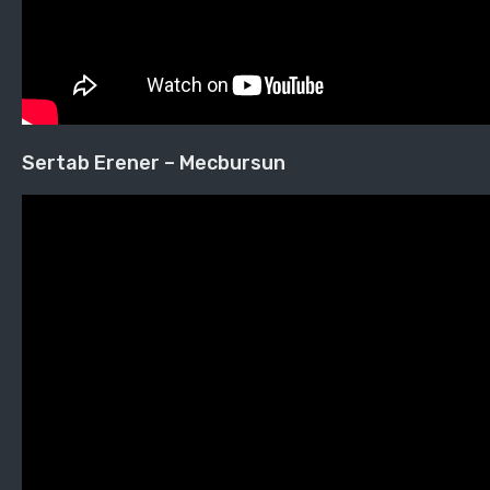
Sertab Erener – Mecbursun