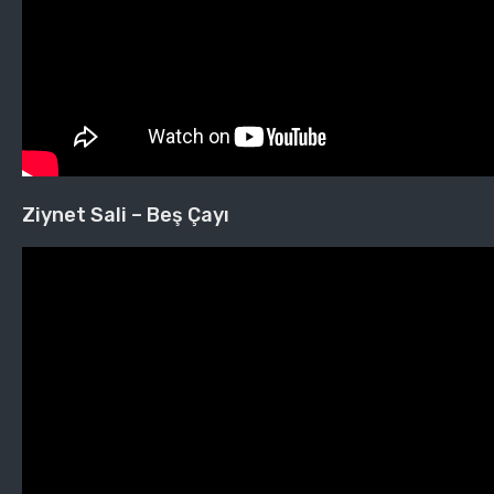
Ziynet Sali – Beş Çayı