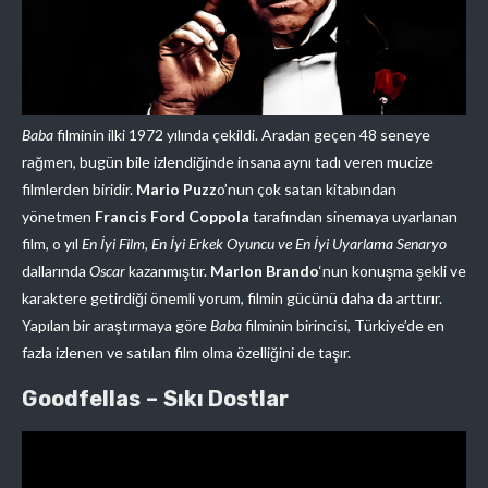
Baba
filminin ilki 1972 yılında çekildi. Aradan geçen 48 seneye
rağmen, bugün bile izlendiğinde insana aynı tadı veren mucize
filmlerden biridir.
Mario Puzz
o’nun çok satan kitabından
yönetmen
Francis Ford Coppola
tarafından sinemaya uyarlanan
film, o yıl
En İyi Film, En İyi Erkek Oyuncu ve En İyi Uyarlama Senaryo
dallarında
Oscar
kazanmıştır.
Marlon Brando
‘nun konuşma şekli ve
karaktere getirdiği önemli yorum, filmin gücünü daha da arttırır.
Yapılan bir araştırmaya göre
Baba
filminin birincisi, Türkiye’de en
fazla izlenen ve satılan film olma özelliğini de taşır.
Goodfellas – Sıkı Dostlar