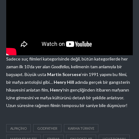
Sadece suç filmleri kategorisinde değil, bütün kategorilerde her
zaman ilk 10’da yer alan
Goodfellas
, kelimenin tam anlamıyla bir
başyapıt. Büyük usta
Martin Scorsese
‘nin 1991 yapımı bu filmi,
bir mafya antolojisi gibi…
Henry Hill
adında gerçek bir gangsterin
hikayesini anlatan film,
Henry’
nin gençliğinden itibaren mafyanın
içine girmesini ve mafya kültürünü detaylı bir şekilde anlatıyor.
Uzun süresine rağmen filmin temposu bir saniye bile düşmüyor!
ALPAÇINO
GODFATHER
KARMA TÜRKIYE
MAFYA FILMLERI
SINEMA
SIKI DOSTLAR
UCUZ ROMAN