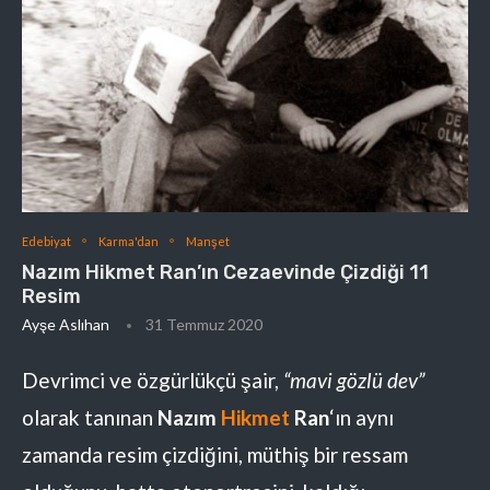
Edebiyat
Karma'dan
Manşet
Nazım Hikmet Ran’ın Cezaevinde Çizdiği 11
Resim
Ayşe Aslıhan
31 Temmuz 2020
Devrimci ve özgürlükçü şair,
“mavi gözlü dev”
olarak tanınan
Nazım
Hikmet
Ran
‘ın aynı
zamanda resim çizdiğini, müthiş bir ressam