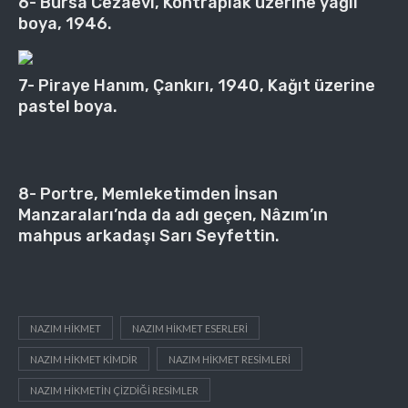
6- Bursa Cezaevi, Kontraplak üzerine yağlı
boya, 1946.
7- Piraye Hanım, Çankırı, 1940, Kağıt üzerine
pastel boya.
8- Portre, Memleketimden İnsan
Manzaraları’nda da adı geçen, Nâzım’ın
mahpus arkadaşı Sarı Seyfettin.
NAZIM HIKMET
NAZIM HIKMET ESERLERI
NAZIM HIKMET KIMDIR
NAZIM HIKMET RESIMLERI
NAZIM HIKMETIN ÇIZDIĞI RESIMLER