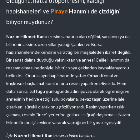
olduğunu, hatta otoportresini, kaldığı
hapishaneleri ve
Piraye
Hanım
‘ı de çizdiğini
biliyor muydunuz?
Nazım Hikmet
Ran’
ın resim sanatına olan eğilimi, sanılanın ya da
bilinenin aksine, uzun yıllar yattığı Çankırı ve Bursa
hapishanelerinde kendine yarattığı bir meşgaleden ibaret değildi.
Bir sanat dalına duyduğu yakınlıktan ve annesi Celile Hanım’ın da
ressam olması nedeniyle, bir tür soya çekimden kaynaklanıyordu
belki de… Onunla aynı hapishanede yatan Orhan Kemal ve
kuşkusuz başka mahkumlar; onu resim yaparken izliyordu. Hem
daha sonra, tuttuğu günlüğünde adını guvaş olarak öğrendiği ve
annesinin hediye ettiği sulu boyalarla, beyaz taşın üzerine lale
çizerken, sürekli olarak onu gözlüyorlardı. Resim yaparken ıslık
çalması, resmin “ince” yerlerine gelince ıslığı ağırlaştırması, Nazım
Hikmet’in bu işi zevkine vararak yaptığının bir göstergesiydi!
İşte
Nazım Hikmet Ran
‘
ı
n eserlerinden bazıları…