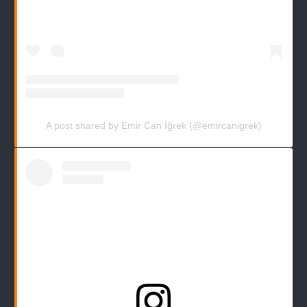
A post shared by Emir Can İğrek (@emircanigrek)