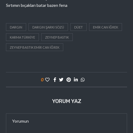
Sırtımın bıçakları batar bazen fena
DARGIN
DARGIN ŞARKI SÖZÜ
DÜET
EMIR CAN IĞREK
KARMA TÜRKIYE
ZEYNEP BASTIK
ZEYNEP BASTIK EMIR CAN IĞREK
0
YORUM YAZ