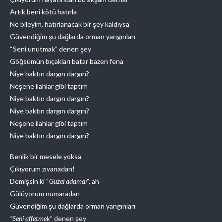
Artık beni kötü hatırla
Ne bileyim, hatırlanacak bir şey kaldıysa
Güvendiğim şu dağlarda orman yangınları
“Seni unutmak” denen şey
Göğsümün bıçakları batar bazen fena
Niye baktın dargın dargın?
Neşene ilahlar gibi taptım
Niye baktın dargın dargın?
Niye baktın dargın dargın?
Neşene ilahlar gibi taptım
Niye baktın dargın dargın?
Benlik bir mesele yoksa
Çıkıyorum zıvanadan!
Demişsin ki “
Güzel adamdı
“, ah
Gülüyorum numaradan
Güvendiğim şu dağlarda orman yangınları
“Seni affetmek
” denen şey