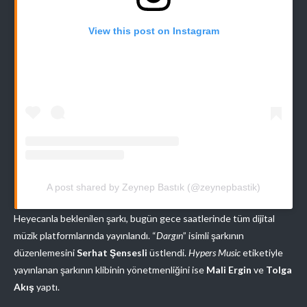
View this post on Instagram
A post shared by Zeynep Bastık (@zeynepbastik)
Heyecanla beklenilen şarkı, bugün gece saatlerinde tüm dijital
müzik platformlarında yayınlandı. “
Dargın
” isimli şarkının
düzenlemesini
Serhat Şensesli
üstlendi.
Hypers Music
etiketiyle
yayınlanan şarkının klibinin yönetmenliğini ise
Mali Ergin
ve
Tolga
Akış
yaptı.