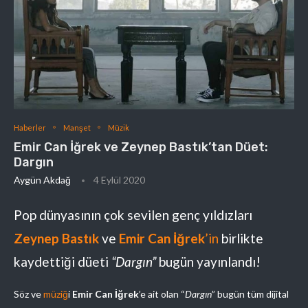
Haberler
Manşet
Müzik
Emir Can İğrek ve Zeynep Bastık’tan Düet:
Dargın
Aygün Akdağ
4 Eylül 2020
Pop dünyasının çok sevilen genç yıldızları
Zeynep Bastık
ve
Emir Can İğrek
’in
birlikte
kaydettiği düeti
“Dargın”
bugün yayınlandı!
Söz ve
müziğ
i
Emir Can İğrek
’e ait olan “
Dargın
” bugün tüm dijital