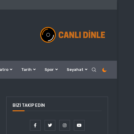
atro
Tarih
Spor
Seyahat
BIZI TAKIP EDIN