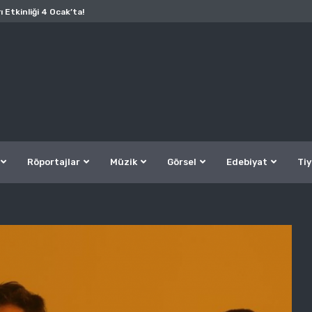
ı Etkinliği 4 Ocak’ta!
Röportajlar
Müzik
Görsel
Edebiyat
Tiy